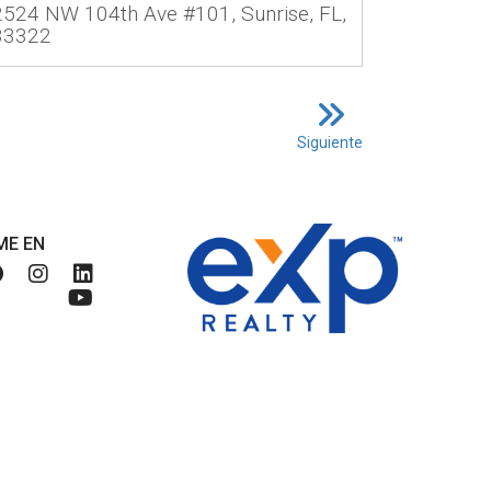
2524 NW 104th Ave #101, Sunrise, FL,
33322
Siguiente
ME EN