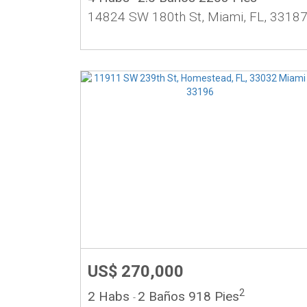
14824 SW 180th St, Miami, FL, 3318
US$ 270,000
2
2 Habs
2 Baños
918 Pies
-