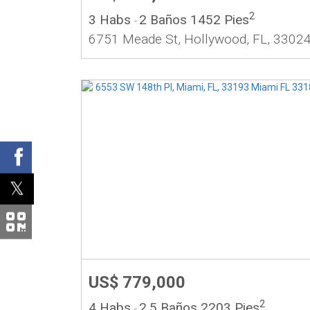
2
3 Habs
2 Baños
1452 Pies
-
6751 Meade St, Hollywood, FL, 3302
US$ 779,000
2
4 Habs
2.5 Baños
2203 Pies
-