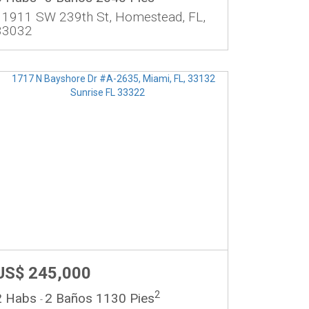
11911 SW 239th St, Homestead, FL,
33032
US$ 245,000
2
2 Habs
2 Baños
1130 Pies
-