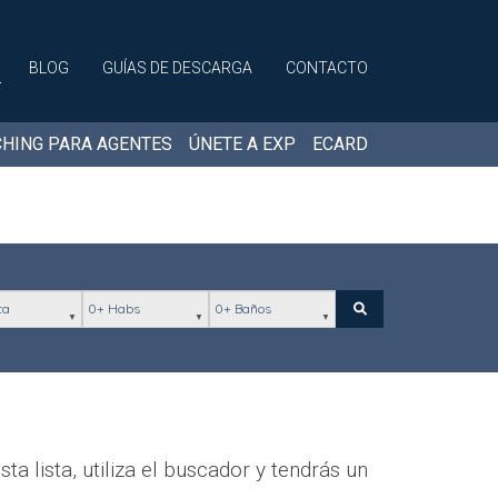
BLOG
GUÍAS DE DESCARGA
CONTACTO
HING PARA AGENTES
ÚNETE A EXP
ECARD
ación
Habs
Baños
Buscar
a lista, utiliza el buscador y tendrás un