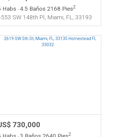
2
5 Habs
4.5 Baños
2168 Pies
-
6553 SW 148th Pl, Miami, FL, 33193
US$ 730,000
2
5 Habs
3 Baños
2640 Pies
-