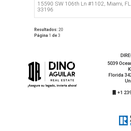
15590 SW 106th Ln #1102, Miami, FL
33196
Resultados:
20
Página
1
de
3
DIR
5039 Ocean
K
Florida 3
Un
+1 23