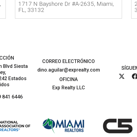
,
1717 N Bayshore Dr #A-2635, Miami,
FL, 33132
ECCIÓN
CORREO ELECTRÓNICO
 Blvd Siesta
SÍGUE
dino.aguilar@exprealty.com
ey,
4242 Estados
OFICINA
idos
Exp Realty LLC
9 841 6446