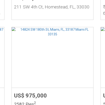
211 SW 4th Ct, Homestead, FL, 33030
4
US$ 975,000
2
2582 Pies