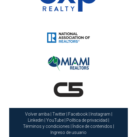
Volver arriba
|
Twitter
|
Facebook
|
Instagram
|
Linkedin
|
YouTube
|
Política de privacidad
|
Términos y condiciones
|
Índice de contenidos
|
Ingreso de usuario